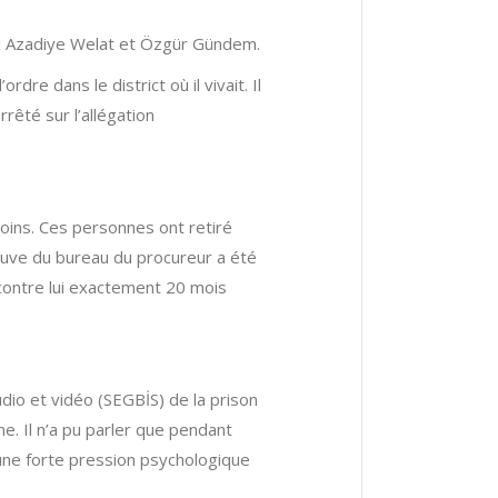
ux Azadiye Welat et Özgür Gündem.
dre dans le district où il vivait. Il
rrêté sur l’allégation
moins. Ces personnes ont retiré
reuve du bureau du procureur a été
 contre lui exactement 20 mois
udio et vidéo (SEGBİS) de la prison
. Il n’a pu parler que pendant
 une forte pression psychologique