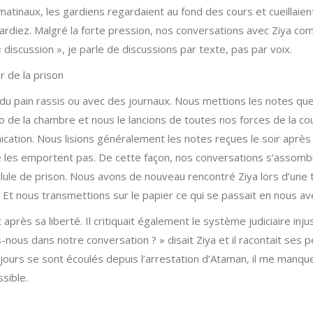
atinaux, les gardiens regardaient au fond des cours et cueillaie
vardiez. Malgré la forte pression, nos conversations avec Ziya 
 discussion », je parle de discussions par texte, pas par voix.
r de la prison
du pain rassis ou avec des journaux. Nous mettions les notes que
de la chambre et nous le lancions de toutes nos forces de la cour
ation. Nous lisions généralement les notes reçues le soir après
les emportent pas. De cette façon, nos conversations s’assombris
llule de prison. Nous avons de nouveau rencontré Ziya lors d’une 
. Et nous transmettions sur le papier ce qui se passait en nous 
t après sa liberté. Il critiquait également le système judiciaire injus
s-nous dans notre conversation ? » disait Ziya et il racontait ses 
26 jours se sont écoulés depuis l’arrestation d’Ataman, il me manque
ssible.