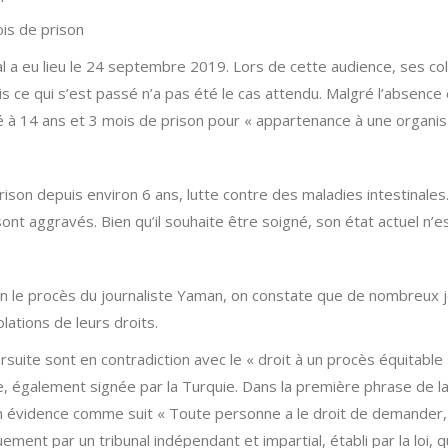
is de prison
nal a eu lieu le 24 septembre 2019. Lors de cette audience, ses c
s ce qui s’est passé n’a pas été le cas attendu. Malgré l’absence
à 14 ans et 3 mois de prison pour « appartenance à une organisa
rison depuis environ 6 ans, lutte contre des maladies intestinales
t aggravés. Bien qu’il souhaite être soigné, son état actuel n’e
n le procès du journaliste Yaman, on constate que de nombreux jou
olations de leurs droits.
uite sont en contradiction avec le « droit à un procès équitable
 également signée par la Turquie. Dans la première phrase de la
en évidence comme suit « Toute personne a le droit de demander, 
ent par un tribunal indépendant et impartial, établi par la loi, q