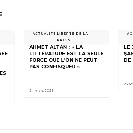
E
ACTUALITÉ
,
LIBERTÉ DE LA
AC
PRESSE
AHMET ALTAN : « LA
LE
SÉE
LITTÉRATURE EST LA SEULE
ŞA
FORCE QUE L’ON NE PEUT
DE 
PAS CONFISQUER »
ÉES
23 a
24 mars 2026