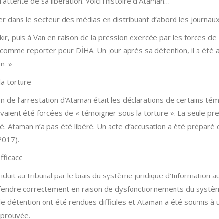
l’attente de sa libération. Voici l’histoire d’Ataman…
er dans le secteur des médias en distribuant d’abord les journa
r, puis à Van en raison de la pression exercée par les forces de l’or
it comme reporter pour DİHA. Un jour après sa détention, il a été a
n. »
a torture
 de l’arrestation d’Ataman était les déclarations de certains té
s avaient été forcées de « témoigner sous la torture ». La seule p
né. Ataman n’a pas été libéré. Un acte d’accusation a été préparé
2017).
fficace
nduit au tribunal par le biais du système juridique d’Information a
défendre correctement en raison de dysfonctionnements du système
e détention ont été rendues difficiles et Ataman a été soumis à
 prouvée.