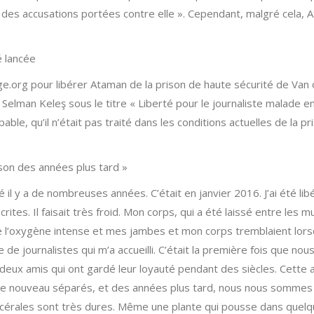
e des accusations portées contre elle ». Cependant, malgré cela, 
 lancée
ge.org pour libérer Ataman de la prison de haute sécurité de Van 
Selman Keleş sous le titre « Liberté pour le journaliste malade e
able, qu’il n’était pas traité dans les conditions actuelles de la p
on des années plus tard »
l y a de nombreuses années. C’était en janvier 2016. J’ai été libér
crites. Il faisait très froid. Mon corps, qui a été laissé entre les
e l’oxygène intense et mes jambes et mon corps tremblaient lorsq
e de journalistes qui m’a accueilli. C’était la première fois que n
 amis qui ont gardé leur loyauté pendant des siècles. Cette am
 a de nouveau séparés, et des années plus tard, nous nous sommes
arcérales sont très dures. Même une plante qui pousse dans quelq