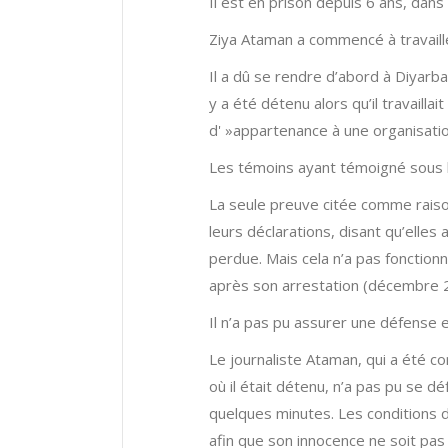
Il est en prison depuis 6 ans, dans 
Ziya Ataman a commencé à travaill
Il a dû se rendre d’abord à Diyarbakı
y a été détenu alors qu’il travailla
d' »appartenance à une organisatio
Les témoins ayant témoigné sous l
La seule preuve citée comme raison
leurs déclarations, disant qu’elle
perdue. Mais cela n’a pas fonction
après son arrestation (décembre 
Il n’a pas pu assurer une défense e
Le journaliste Ataman, qui a été co
où il était détenu, n’a pas pu se 
quelques minutes. Les conditions d
afin que son innocence ne soit pas