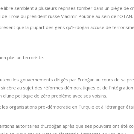
 libre semblent à plusieurs reprises tomber dans un piège de cré
eval de Troie du président russe Vladimir Poutine au sein de l’OTAN.
résent que la plupart des gens qu’Erdoğan accuse de terrorisme n
on plus un terroriste.
soutenu les gouvernements dirigés par Erdoğan au cours de sa pre
 sincère au sujet des réformes démocratiques et de l’intégration 
n d’une politique de zéro problème avec ses voisins.
 et les organisations pro-démocratie en Turquie et à l’étranger ét
entions autoritaires d’Erdoğan après que ses pouvoirs ont été c