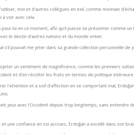
utiliser, moi et d’autres collègues en exil, comme monnaie d’éc
 à voir avec cela.
on pour lui en ce moment, afin qu’il puisse se présenter comme un 
vec le destin d’autres nations et du monde entier.
 mal s’il pouvait me jeter dans sa grande collection personnelle de
 projeter un sentiment de magnificence, comme les premiers sulta
ident et d’en récolter les fruits en termes de politique intérieure 
er l’attention et a soif d’affection en se comportant mal, Erdoğ
Unis.
tels jeux avec l’Occident depuis trop longtemps, sans entendre d
e et une confiance en soi accrues, Erdoğan a excellé dans son bras