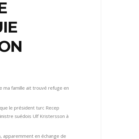
E
IE
ION
e ma famille ait trouvé refuge en
que le président turc Recep
istre suédois Ulf Kristersson à
oğan, apparemment en échange de