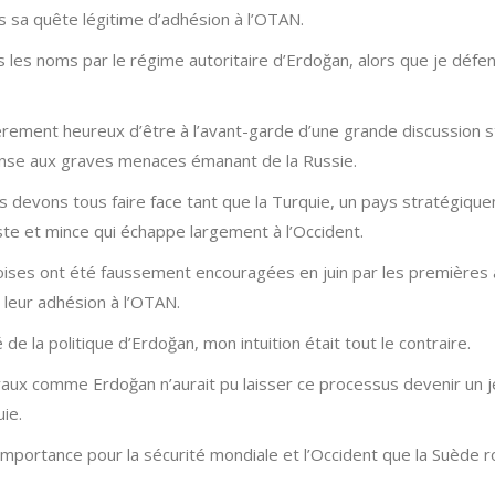
s sa quête légitime d’adhésion à l’OTAN.
us les noms par le régime autoritaire d’Erdoğan, alors que je défe
èrement heureux d’être à l’avant-garde d’une grande discussion s
ponse aux graves menaces émanant de la Russie.
s devons tous faire face tant que la Turquie, un pays stratégiquem
te et mince qui échappe largement à l’Occident.
doises ont été faussement encouragées en juin par les premières
e leur adhésion à l’OTAN.
de la politique d’Erdoğan, mon intuition était tout le contraire.
aux comme Erdoğan n’aurait pu laisser ce processus devenir un j
uie.
l’importance pour la sécurité mondiale et l’Occident que la Suède