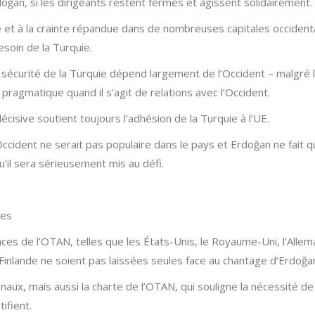
oğan, si les dirigeants restent fermes et agissent solidairement.
 et à la crainte répandue dans de nombreuses capitales occidenta
esoin de la Turquie.
a sécurité de la Turquie dépend largement de l’Occident – malgré 
 pragmatique quand il s’agit de relations avec l’Occident.
cisive soutient toujours l’adhésion de la Turquie à l’UE.
cident ne serait pas populaire dans le pays et Erdoğan ne fait qu
qu’il sera sérieusement mis au défi.
ces
ces de l’OTAN, telles que les États-Unis, le Royaume-Uni, l’Allem
a Finlande ne soient pas laissées seules face au chantage d’Erdoğa
aux, mais aussi la charte de l’OTAN, qui souligne la nécessité de 
tifient.