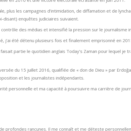
elle en 2010 et une victoire électorale écrasante en juin 2011.
bérale, plus les campagnes d’intimidation, de diffamation et de lync
i-disant) enquêtes judiciaires suivaient.
contrôle des médias et intensifié la pression sur le journalisme 
é, j’ai été détenu plusieurs fois et finalement emprisonné en 201
isait partie le quotidien anglais Today’s Zaman pour lequel je tra
ersée du 15 juillet 2016, qualifiée de « don de Dieu » par Erdoğan
position et les journalistes indépendants.
rité personnelle et ma capacité à poursuivre ma carrière de jour
 profondes rancunes. Il me connaît et me déteste personnellem