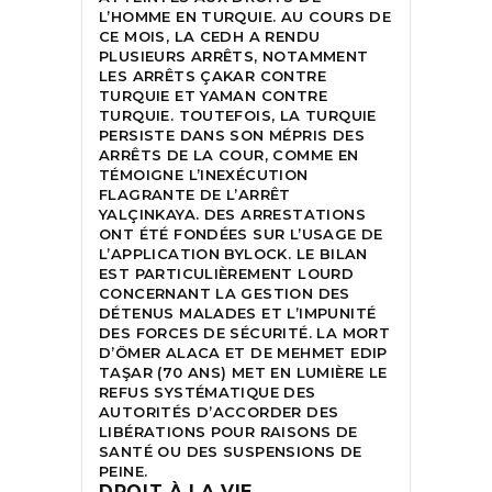
L’HOMME EN TURQUIE. AU COURS DE
CE MOIS, LA CEDH A RENDU
PLUSIEURS ARRÊTS, NOTAMMENT
LES ARRÊTS ÇAKAR CONTRE
TURQUIE ET YAMAN CONTRE
TURQUIE. TOUTEFOIS, LA TURQUIE
PERSISTE DANS SON MÉPRIS DES
ARRÊTS DE LA COUR, COMME EN
TÉMOIGNE L’INEXÉCUTION
FLAGRANTE DE L’ARRÊT
YALÇINKAYA. DES ARRESTATIONS
ONT ÉTÉ FONDÉES SUR L’USAGE DE
L’APPLICATION BYLOCK. LE BILAN
EST PARTICULIÈREMENT LOURD
CONCERNANT LA GESTION DES
DÉTENUS MALADES ET L’IMPUNITÉ
DES FORCES DE SÉCURITÉ. LA MORT
D’ÖMER ALACA ET DE MEHMET EDIP
TAŞAR (70 ANS) MET EN LUMIÈRE LE
REFUS SYSTÉMATIQUE DES
AUTORITÉS D’ACCORDER DES
LIBÉRATIONS POUR RAISONS DE
SANTÉ OU DES SUSPENSIONS DE
PEINE.
DROIT À LA VIE